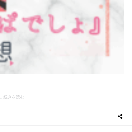
「な
…
続きを読む
が
い
で
し
ょ