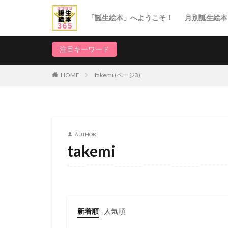
「誕生絵本」へようこそ！
月別誕生絵本
1月誕生日
2月誕生日
3月誕生日
4月誕生日
5月誕生日
6月誕生日
7月誕生日
8月誕生日
9月誕生日
10月誕生日
11月誕生日
12月誕生日
注目キーワード
HOME
takemi (ページ3)
AUTHOR
takemi
新着順
人気順