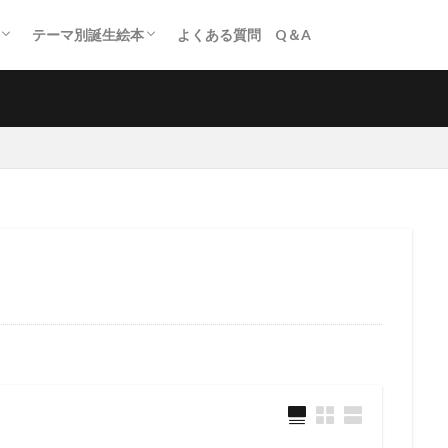
テーマ別誕生絵本
よくある質問 Q＆A
寒い冬に読みたい誕生絵本
固い頭を柔らかくする誕生絵本
「絵画」を題材にした誕生絵本
鬼が出てくる誕生絵本
昭和が懐かしい誕生絵本
女性が活躍する誕生絵本
「居場所がない」と感じたら読む誕生絵本
ジャケ買い！な誕生絵本
月の絵本
ライオンの誕生絵本
タマゴの誕生絵本
ゴリラの誕生絵本
ドラゴンの誕生絵本
チョコレートの誕生絵本
はたらく乗り物の誕生絵本
寒い冬に読みたい誕生絵本