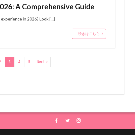
026: A Comprehensive Guide
 experience in 2026? Look […]
続きはこちら
2
3
4
5
Next