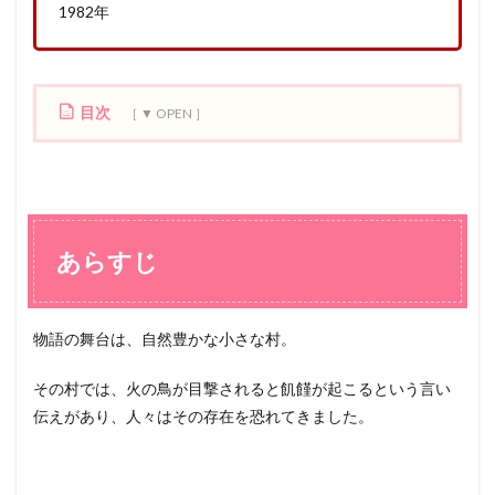
1982年
目次
1
あ
ら
す
じ
あらすじ
2
感
想
物語の舞台は、自然豊かな小さな村。
その村では、火の鳥が目撃されると飢饉が起こるという言い
伝えがあり、人々はその存在を恐れてきました。