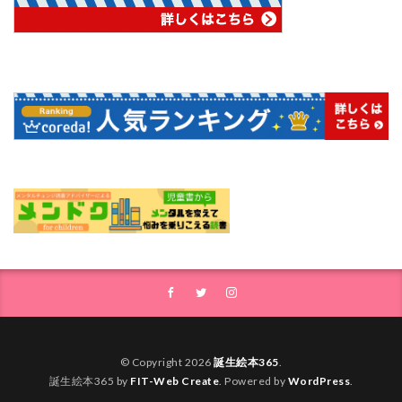
© Copyright 2026
誕生絵本365
.
誕生絵本365 by
FIT-Web Create
. Powered by
WordPress
.