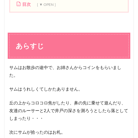
目次
1
あ
ら
す
じ
あらすじ
2
感
想
サムはお散歩の途中で、お姉さんからコインをもらいまし
た。
サムはうれしくてしかたありません。
丘の上からコロコロ焦がしたり、鼻の先に乗せて遊んだり、
友達のルーサーと2人で井戸の深さを測ろうとしたら落として
しまったり・・・
次にサムが拾ったのはお札。