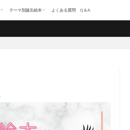
テーマ別誕生絵本
よくある質問 Q＆A
寒い冬に読みたい誕生絵本
固い頭を柔らかくする誕生絵本
「絵画」を題材にした誕生絵本
鬼が出てくる誕生絵本
昭和が懐かしい誕生絵本
女性が活躍する誕生絵本
「居場所がない」と感じたら読む誕生絵本
ジャケ買い！な誕生絵本
月の絵本
ライオンの誕生絵本
タマゴの誕生絵本
ゴリラの誕生絵本
ドラゴンの誕生絵本
チョコレートの誕生絵本
はたらく乗り物の誕生絵本
寒い冬に読みたい誕生絵本
w