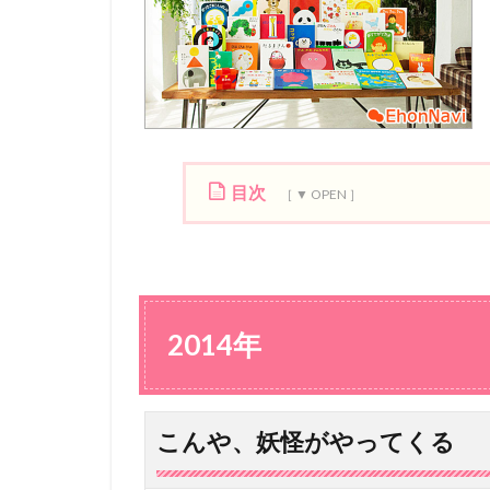
目次
1
2
0
1
4
2014年
年
1.1
こ
こんや、妖怪がやってくる
ん
や
、