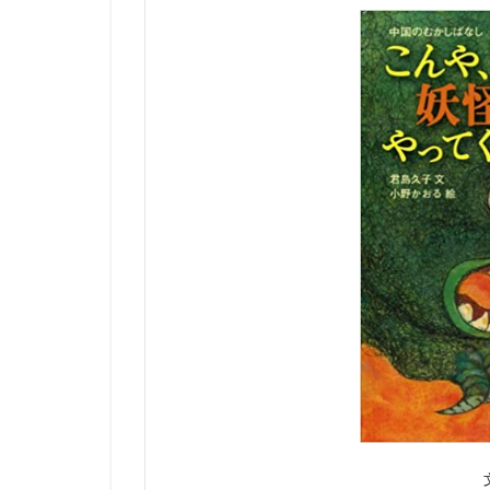
妖
怪
が
や
っ
て
く
る