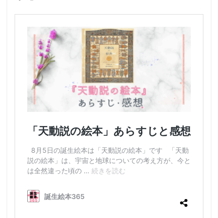
わ
た
し
の
森
に