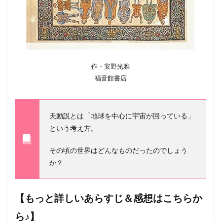
ト
ラ
ヤ
ー
ヤ
3
2
作・安野光雅
0
福音館書店
1
7
年
3.1
天動説とは「地球を中心に宇宙が回っている」
み
という考え方。
な
み
へ
その頃の世界はどんなものだったのでしょう
4
か？
2
0
1
【もっと詳しいあらすじ＆感想はこちらか
8
年
ら♪】
4.1