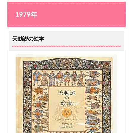
7
9
年
1979年
1.1
天
動
説
天動説の絵本
の
絵
本
2
1
9
8
5
年
2.1
な
む
チ
ン
カ
ラ