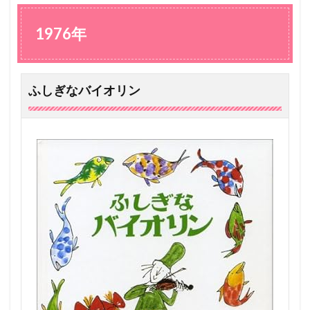
7
6
年
1976年
1.1
ふ
し
ぎ
ふしぎなバイオリン
な
バ
イ
オ
リ
ン