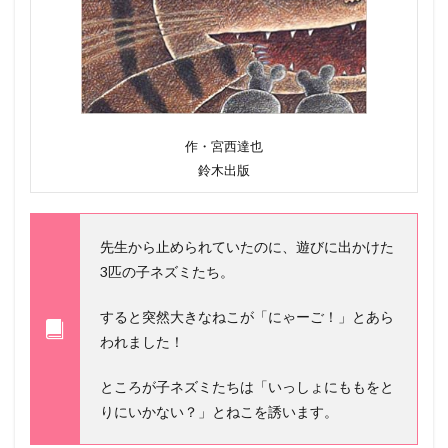
冒
険
3
2
0
2
0
作・宮西達也
年
鈴木出版
3.1
わ
た
し
先生から止められていたのに、遊びに出かけた
た
ち
3匹の子ネズミたち。
の
家
すると突然大きなねこが「にゃーご！」とあら
が
われました！
火
事
で
ところが子ネズミたちは「いっしょにももをと
す
りにいかない？」とねこを誘います。
地
球