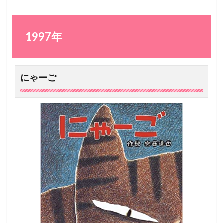
9
9
7
年
1997年
1.1
に
ゃ
ー
にゃーご
ご
2
2
0
0
2
年
2.1
シ
ン
ド
バ
ッ
ド
の