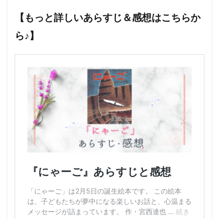
を
救
【もっと詳しいあらすじ＆感想はこちらか
お
う
ら♪】
と
よ
び
か
け
る
グ
レ
タ
・
ト
ゥ
ー
ン
ベ
リ